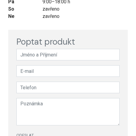
Pá
9:00–18:00 h
So
zavřeno
Ne
zavřeno
Poptat produkt
ODESLAT