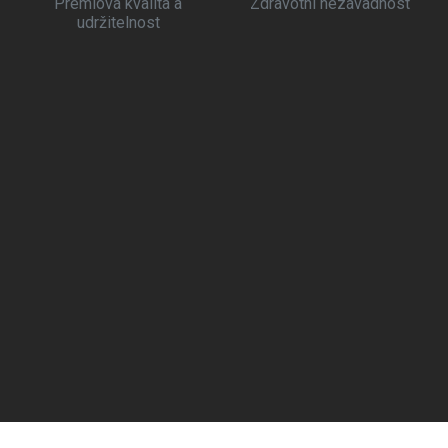
Prémiová kvalita a
Zdravotní nezávadnost
udržitelnost