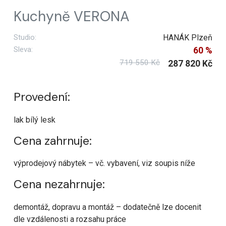
Kuchyně VERONA
Studio:
HANÁK Plzeň
Sleva:
60 %
719 550 Kč
287 820 Kč
Provedení:
lak bílý lesk
Cena zahrnuje:
výprodejový nábytek – vč. vybavení, viz soupis níže
Cena nezahrnuje:
demontáž, dopravu a montáž – dodatečně lze docenit
dle vzdálenosti a rozsahu práce