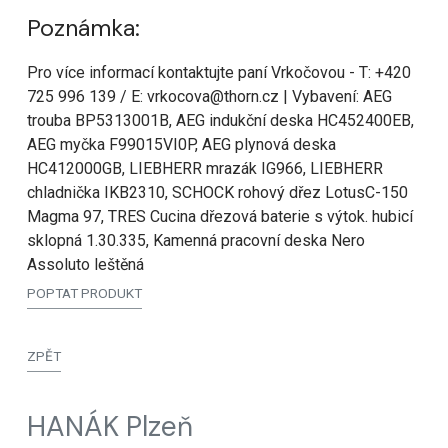
Poznámka:
Pro více informací kontaktujte paní Vrkočovou - T: +420
725 996 139 / E: vrkocova@thorn.cz | Vybavení: AEG
trouba BP5313001B, AEG indukční deska HC452400EB,
AEG myčka F99015VI0P, AEG plynová deska
HC412000GB, LIEBHERR mrazák IG966, LIEBHERR
chladnička IKB2310, SCHOCK rohový dřez LotusC-150
Magma 97, TRES Cucina dřezová baterie s výtok. hubicí
sklopná 1.30.335, Kamenná pracovní deska Nero
Assoluto leštěná
POPTAT PRODUKT
ZPĚT
HANÁK Plzeň