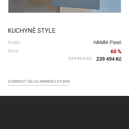
KUCHYNĚ STYLE
Studio:
HANÁK Plzeň
Sleva:
60 %
594 863 Kč
239 494 Kč
ZOBRAZIT CELOU NABÍDKU STUDIA