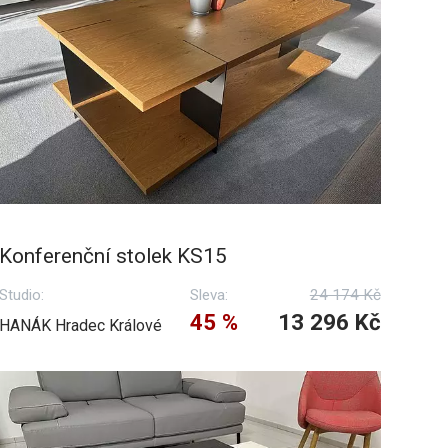
Konferenční stolek KS15
Studio:
Sleva:
24 174 Kč
45 %
13 296 Kč
HANÁK Hradec Králové