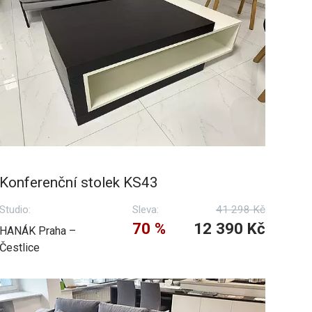
Konferenční stolek KS43
Studio:
Sleva:
41 298 Kč
70 %
12 390 Kč
HANÁK Praha –
Čestlice