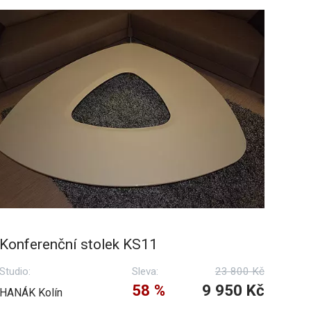
Konferenční stolek KS11
Studio:
Sleva:
23 800 Kč
58 %
9 950 Kč
HANÁK Kolín