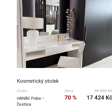
Kosmetický stolek
Studio:
Sleva:
58 000 K
70 %
17 424 K
HANÁK Praha –
Čestlice