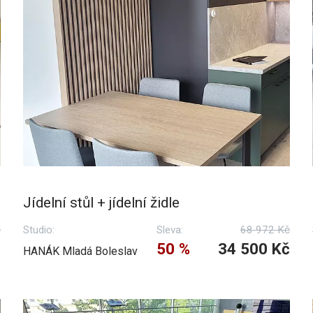
Jídelní stůl + jídelní židle
č
Studio:
Sleva:
68 972 Kč
č
50 %
34 500 Kč
HANÁK Mladá Boleslav