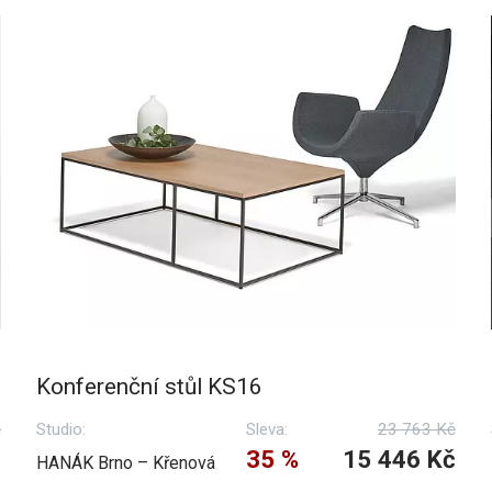
Konferenční stůl KS16
č
Studio:
Sleva:
23 763 Kč
č
35 %
15 446 Kč
HANÁK Brno – Křenová