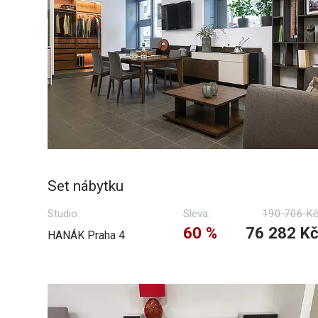
Set nábytku
Studio:
Sleva:
190 706 K
60 %
76 282 K
HANÁK Praha 4