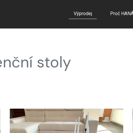
Výprodej
Proč HAN
enční stoly