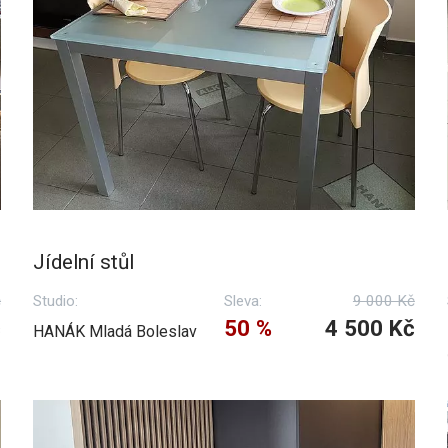
Jídelní stůl
č
Studio:
Sleva:
9 000 Kč
č
50 %
4 500 Kč
HANÁK Mladá Boleslav