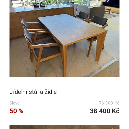
Jídelní stůl a židle
č
Sleva:
76 800 Kč
č
50 %
38 400 Kč