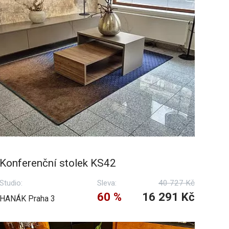
Konferenční stolek KS42
Studio:
Sleva:
40 727 Kč
60 %
16 291 Kč
HANÁK Praha 3