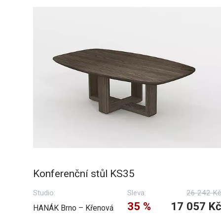
Konferenční stůl KS35
Studio:
Sleva:
26 242 K
35 %
17 057 K
HANÁK Brno – Křenová