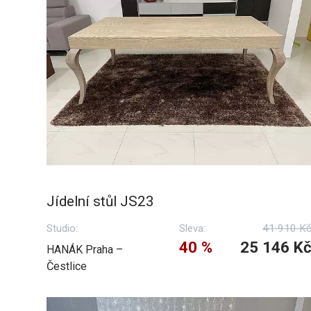
Jídelní stůl JS23
Studio:
Sleva:
41 910 K
40 %
25 146 K
HANÁK Praha –
Čestlice