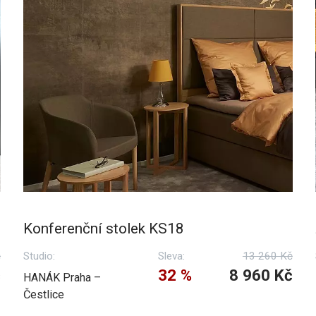
Konferenční stolek KS18
č
Studio:
Sleva:
13 260 Kč
č
32 %
8 960 Kč
HANÁK Praha –
Čestlice