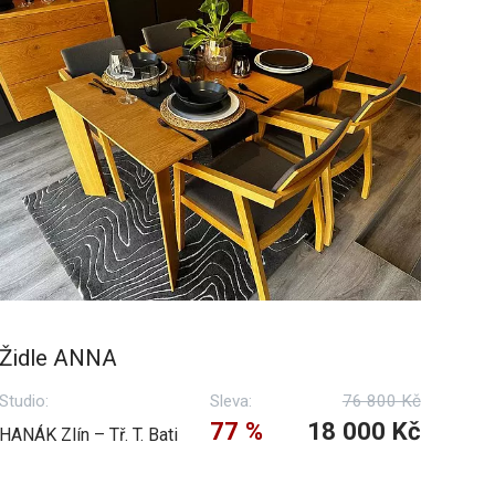
Židle ANNA
Studio:
Sleva:
76 800 Kč
77 %
18 000 Kč
HANÁK Zlín – Tř. T. Bati