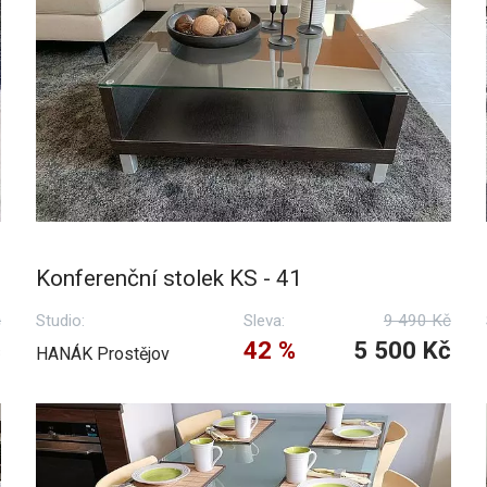
Konferenční stolek KS - 41
č
Studio:
Sleva:
9 490 Kč
č
42 %
5 500 Kč
HANÁK Prostějov