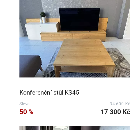
Konferenční stůl KS45
Sleva:
34 600 K
50 %
17 300 K