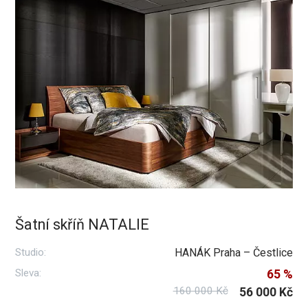
Šatní skříň NATALIE
Studio:
HANÁK Praha – Čestlice
Sleva:
65 %
160 000 Kč
56 000 Kč