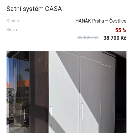
Šatní systém CASA
Studio:
HANÁK Praha – Čestlice
Sleva:
55 %
86 000 Kč
38 700 Kč