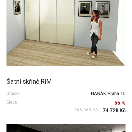
Šatní skříně RIM
Studio:
HANÁK Praha 10
Sleva:
55 %
166 063 Kč
74 728 Kč