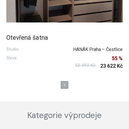
Otevřená šatna
Studio:
HANÁK Praha – Čestlice
Sleva:
55 %
52 493 Kč
23 622 Kč
1
Kategorie výprodeje