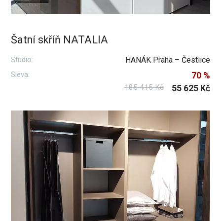
Šatní skříň NATALIA
Studio:
HANÁK Praha – Čestlice
Sleva:
70 %
185 415 Kč
55 625 Kč