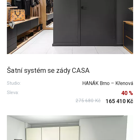
Šatní systém se zády CASA
Studio:
HANÁK Brno – Křenová
Sleva:
40 %
275 680 Kč
165 410 Kč