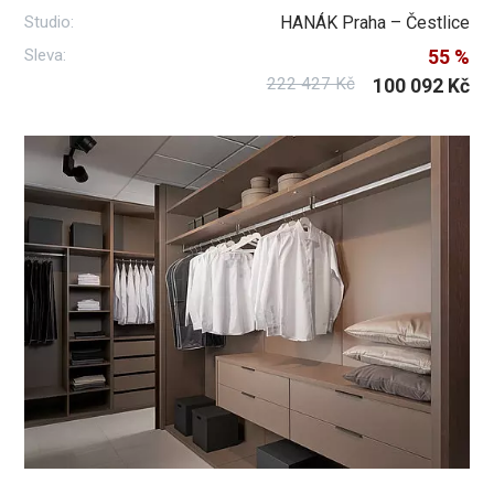
Studio:
HANÁK Praha – Čestlice
Sleva:
55 %
222 427 Kč
100 092 Kč