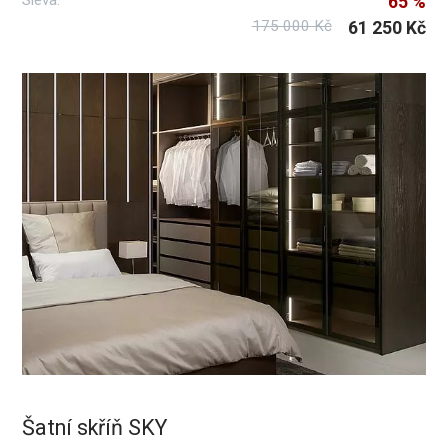
65 %
175 000 Kč
61 250 Kč
Šatní skříň SKY