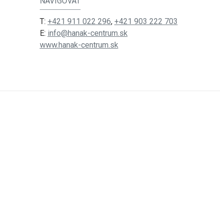
NAVIGOVAT
T:
+421 911 022 296
,
+421 903 222 703
E:
info@hanak-centrum.sk
www.hanak-centrum.sk
Další nabídka výp
Rožňavská