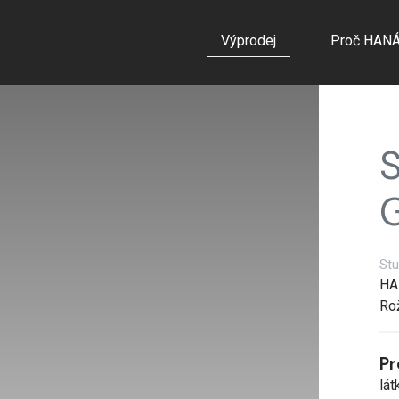
Výprodej
Proč HAN
S
Stu
HA
Ro
Pr
lát