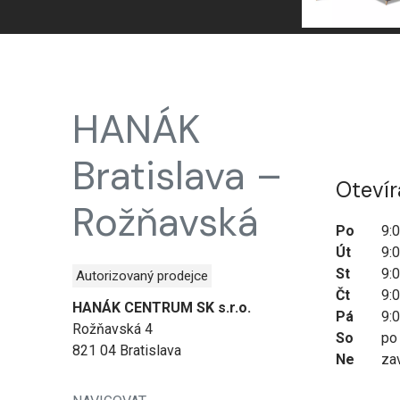
HANÁK
Bratislava –
Otevír
Rožňavská
Po
9:
Út
9:
St
9:
Autorizovaný prodejce
Čt
9:
HANÁK CENTRUM SK s.r.o.
Pá
9:
Rožňavská 4
So
po
821 04 Bratislava
Ne
za