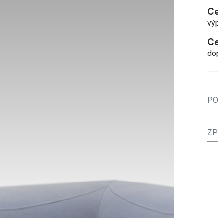
Ce
vý
Ce
do
PO
ZP