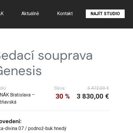
ÁK
Aktuálně
Kontakt
NAJÍT STUDIO
edací souprava
Genesis
dio:
Sleva:
5 472,00 €
NÁK Bratislava –
30 %
3 830,00 €
žňavská
ovedení:
ka-divina 07 / podnož-buk hnedý