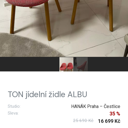
TON jídelní židle ALBU
Studio:
HANÁK Praha – Čestlice
Sleva:
35 %
25 690 Kč
16 699 Kč