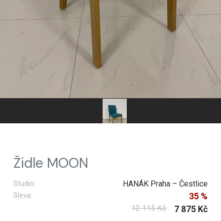
Židle MOON
Studio:
HANÁK Praha – Čestlice
Sleva:
35 %
12 115 Kč
7 875 Kč