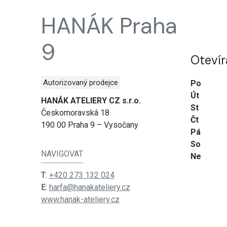
HANÁK Praha
9
Otevír
Autorizovaný prodejce
Po
Út
HANÁK ATELIERY CZ s.r.o.
St
Českomoravská 18
Čt
190 00 Praha 9 – Vysočany
Pá
So
NAVIGOVAT
Ne
T:
+420 273 132 024
E:
harfa@hanakateliery.cz
www.hanak-ateliery.cz