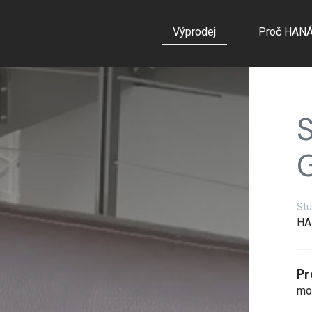
Výprodej
Proč HAN
S
G
Stu
HA
Pr
mo