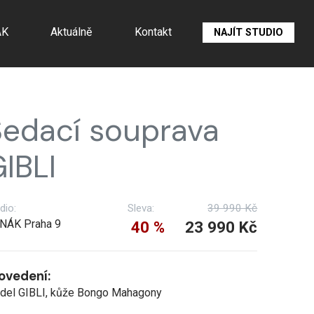
ÁK
Aktuálně
Kontakt
NAJÍT STUDIO
edací souprava
IBLI
dio:
Sleva:
39 990 Kč
NÁK Praha 9
40 %
23 990 Kč
ovedení:
del GIBLI, kůže Bongo Mahagony